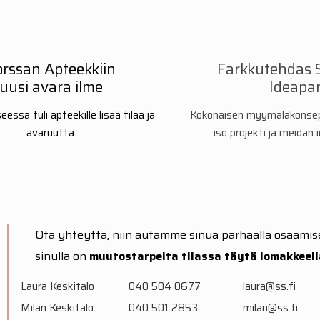
orssan Apteekkiin
Farkkutehdas 
uusi avara ilme
Ideapa
essa tuli apteekille lisää tilaa ja
Kokonaisen myymäläkonsept
avaruutta.
iso projekti ja meidä
Ota yhteyttä, niin autamme sinua parhaalla osaamis
sinulla on
muutostarpeita tilassa
täytä lomakkeella
Laura Keskitalo
040 504 0677
laura@ss.fi
Milan Keskitalo
040 501 2853
milan@ss.fi