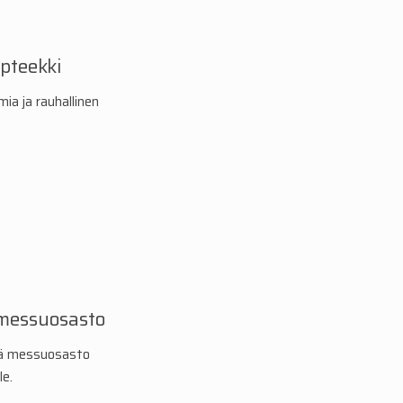
pteekki
mia ja rauhallinen
.
 messuosasto
kä messuosasto
le.