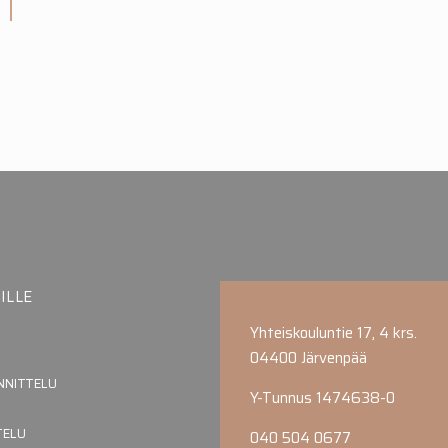
ILLE
Yhteiskouluntie 17, 4 krs.
04400 Järvenpää
NNITTELU
Y-Tunnus 1474638-0
TELU
040 504 0677