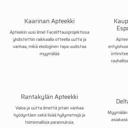
Kaarinan Apteekki
Kaup
Esp
Apteekin uusi ilme! Faceliftausprojektissa
yhdistettiin raikkaalla otteella uutta ja
Aptee
vanhaa, mikä ekologinen tapa uudistaa
erityishuo
myymälää
intimite
rauhalli
Rantakylän Apteekki
Delt
Valoa ja uutta ilmettä jotain vanhaa
Myymälän f
hyödyntäen sekä lisää hyllymetrejä ja
asiakask
toiminnallisia parannuksia.