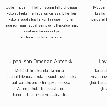
Uudet modernit tilat on suunniteltu yhdessä
K-Superm
koko apteekin henkilöstön kanssa. Liiketilan
Lasihyt
kokonaisuudistus tarkoittaa usein monen
perustett
muunkin asian syvällisempää tutkiskelua mm.
asiakaskokemukset ja
liiketoiminnankehittämistä.
Upea Ison Omenan Apteekki
Lov
Meillä oli ilo ja kunnia olla mukana
Kokonai
suunnittelemassa kokonaisuudistusta sekä
visuaaline
auttaa koko projektin läpiviemisessä.
yhdistämää
Apteekin koko tila uudistui niin
yhte
toiminnallisesti kuin visuaalisestikin.