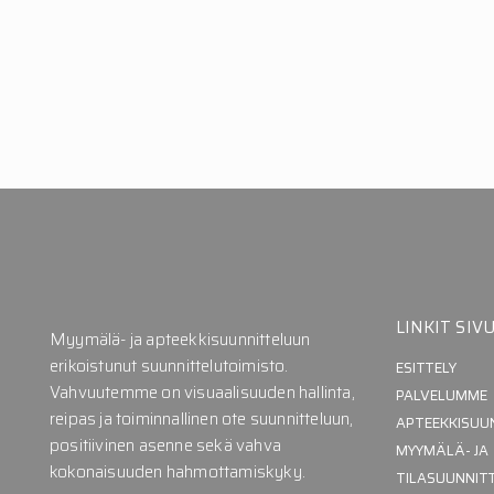
LINKIT SIVU
Myymälä- ja apteekkisuunnitteluun
erikoistunut suunnittelutoimisto.
ESITTELY
Vahvuutemme on visuaalisuuden hallinta,
PALVELUMME
reipas ja toiminnallinen ote suunnitteluun,
APTEEKKISUU
positiivinen asenne sekä vahva
MYYMÄLÄ- JA
kokonaisuuden hahmottamiskyky.
TILASUUNNIT