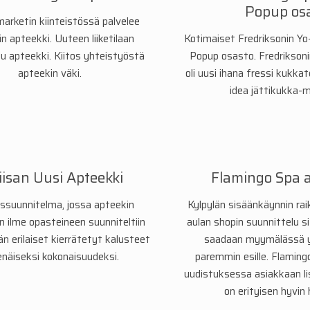
Popup os
arketin kiinteistössä palvelee
in apteekki. Uuteen liiketilaan
Kotimaiset Fredriksonin Yo
u apteekki. Kiitos yhteistyöstä
Popup osasto. Fredriksoni
apteekin väki.
oli uusi ihana fressi kukka
idea jättikukka-mo
iisan Uusi Apteekki
Flamingo Spa 
ssuunnitelma, jossa apteekin
Kylpylän sisäänkäynnin rai
n ilme opasteineen suunniteltiin
aulan shopin suunnittelu s
n erilaiset kierrätetyt kalusteet
saadaan myymälässä yh
näiseksi kokonaisuudeksi.
paremmin esille. Flaming
uudistuksessa asiakkaan li
on erityisen hyvin