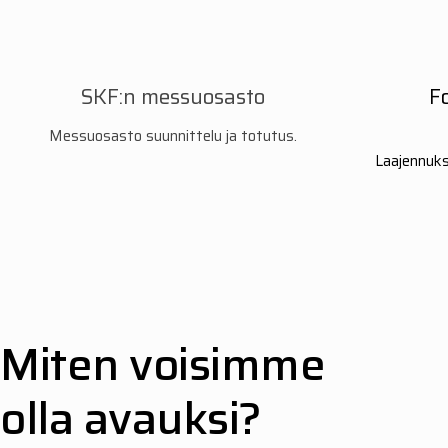
SKF:n messuosasto
F
Messuosasto suunnittelu ja totutus.
Laajennukse
Miten voisimme
olla avauksi?