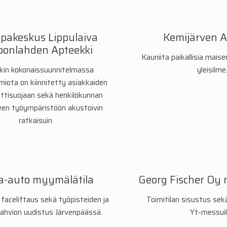
pakeskus Lippulaiva
Kemijärven A
oonlahden Apteekki
Kauniita paikallisia maise
kin kokonaissuunnitelmassa
yleisilme
miota on kiinnitetty asiakkaiden
ettisuojaan sekä henkilökunnan
seen työympäristöön akustoivin
ratkaisuin.
a-auto myymälätila
Georg Fischer Oy
aceliftaus sekä työpisteiden ja
Toimitilan sisustus se
ahvion uudistus Järvenpäässä.
Yt-messuil