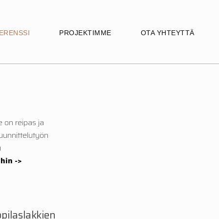
ERENSSI
PROJEKTIMME
OTA YHTEYTTÄ
 on reipas ja
uunnittelutyön
u
ihin
->
pilaslakkien