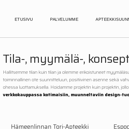
ETUSIVU
PALVELUMME
APTEEKKISUUN
Tila-, myymälä-, konsept
Hallitsemme tilan kuin tilan ja olemme erikoistuneet myymäl
toiminnallinen ote suunnitteluun, positiivinen asenne sekä v
ohessa luottamuksella. Hoidamme projektin kuin projektin, joll
verkkokauppassa kotimaisiin, muunneltaviin design-tuot
Hämeenlinnan Tori-Apteekki
Espoo