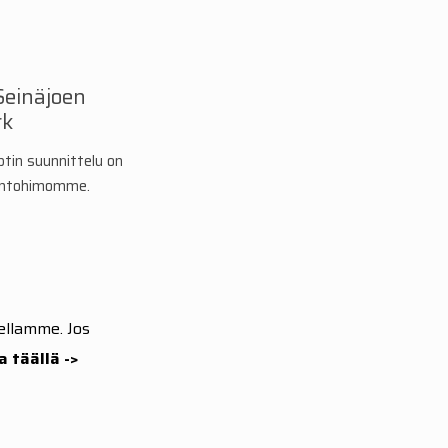
Seinäjoen
rk
in suunnittelu on
n intohimomme.
ellamme. Jos
 täällä ->