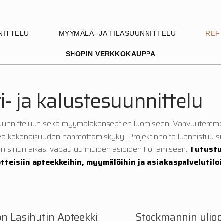
NITTELU
MYYMÄLÄ- JA TILASUUNNITTELU
REF
SHOPIN VERKKOKAUPPA
i- ja kalustesuunnittelu
äsuunnitteluun sekä myymäläkonseptien luomiseen. Vahvuutemme
ahva kokonaisuuden hahmottamiskyky. Projektinhoito luonnistuu s
oin sinun aikasi vapautuu muiden asioiden hoitamiseen.
Tutust
teisiin apteekkeihin, myymälöihin ja asiakaspalvelutilo
n Lasihytin Apteekki
Stockmannin yliop