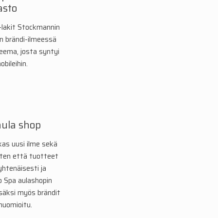
asto
-lakit Stockmannin
n brändi-ilmeessä
teema, josta syntyi
bileihin.
aula shop
kas uusi ilme sekä
iten että tuotteet
tenäisesti ja
o Spa aulashopin
säksi myös brändit
 huomioitu.