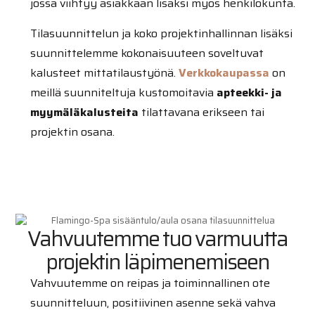
jossa viihtyy asiakkaan lisäksi myös henkilökunta.
Tilasuunnittelun ja koko projektinhallinnan lisäksi
suunnittelemme kokonaisuuteen soveltuvat
kalusteet mittatilaustyönä.
Verkkokaupassa
on
meillä suunniteltuja kustomoitavia
apteekki- ja
myymäläkalusteita
tilattavana erikseen tai
projektin osana.
Vahvuutemme tuo varmuutta
projektin läpimenemiseen
Vahvuutemme on reipas ja toiminnallinen ote
suunnitteluun, positiivinen asenne sekä vahva