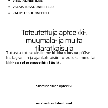
VISUAALINEN ILME
VALAISTUSSUUNNITTELU
KALUSTESUUNNITTELU
Toteutettuja apteekki-,
myymälä- ja muita
tilaratkaisuja
Tutustu toteutuksiimme
klikkaa kuvaa
pääset
Instagramiin ja ajankohtaisiin toteutuksiimme tai
klikkaa
referensseihin
tästä.
Suomussalmen apteekki
Asiakastilan toteutukset