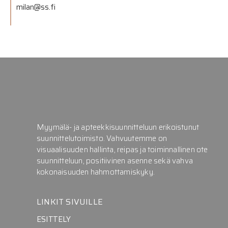
milan@ss.fi
Myymälä- ja apteekkisuunnitteluun erikoistunut
suunnittelutoimisto. Vahvuutemme on
visuaalisuuden hallinta, reipas ja toiminnallinen ote
suunnitteluun, positiivinen asenne sekä vahva
kokonaisuuden hahmottamiskyky.
LINKIT SIVUILLE
ESITTELY