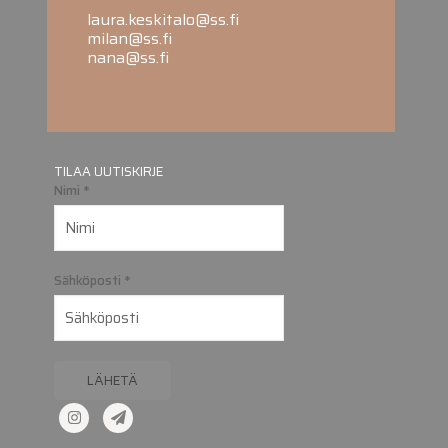
laura.keskitalo@ss.fi
milan@ss.fi
nana@ss.fi
TILAA UUTISKIRJE
Nimi
*
Sähköposti
*
LÄHETÄ